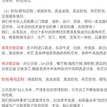
洁保养、软包清洁。
（
4
）软包/硬包定制：墙面软包、真皮桌面、真皮软包、布艺软包
定做服务项目:
我们有专业人员免费上门测量、选样、设计、安装、调试一条龙服
适空间。 以专业的技术做专业的事！质优价廉，欢迎垂询！
我们，从零起步，经过十多年的拼搏经营逐渐发展成为以窗饰布艺
包、椅套椅裙等设计、生产、加工、销售、安装为一体的，以家居
皮革沙发定做
：意大利进口真皮、头层牛皮、仿皮、环保皮、超迁
陷，换皮换布，布艺 及各种场景风格的布料尽有，各种中高低档皮
布沙发定做
：办公沙发，ktv沙发，餐厅椅.咖啡厅椅.酒吧椅.酒店的
沙发定做 沙发加工,翻新各类中外各种款式中高档真皮沙发、布艺沙
软包/硬包定制
：墙面软包、真皮桌面、真皮软包、布艺软包、硬包
公司坚持“以人为本，严谨务实的管理机制，引导员工不断创新奋
尚经典。
我们将始终秉承"以质量求生存，以信誉求发展，创新赢未来"的经
竭诚为广大新老客户提供优质、专业、贴心的服务！