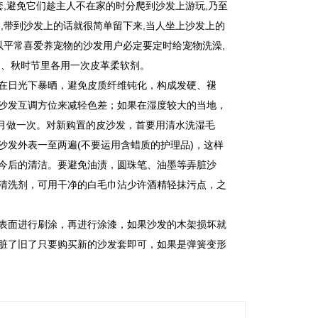
套,避免它们趁主人不在家的时分爬到沙发上游玩,乃至
,带到沙发上的话就很简单留下来,当人坐上沙发上的
以平常喜爱养宠物的沙发用户必定要定时给宠物洗澡,
春、秋时节里各用一次皮革柔软剂。
在日光下暴晒，避免皮质纤维钝化，构成发硬、褪
沙发互调方位来减轻色差；如果在湿度较大的当地，
个月做一次。对新购置的皮沙发，首要用清水洗湿毛
沙发外表一至两遍(不要运用含蜡质的护理品)，这样
今后的清洁。要避免油渍，圆珠笔、油墨等弄脏沙
清洗剂，可用干净的白毛巾沾少许酒精轻抹污点，之
表面进行刷涂，再进行涂漆，如果沙发的木架损坏就
脏了旧了只要购买新的沙发套即可，如果是弹簧变形