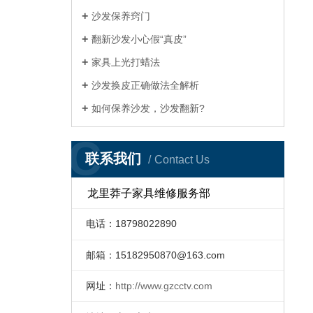
沙发保养窍门
翻新沙发小心假“真皮”
家具上光打蜡法
沙发换皮正确做法全解析
如何保养沙发，沙发翻新?
C
联系我们
Contact Us
龙里莽子家具维修服务部
电话：18798022890
邮箱：
15182950870@163.com
网址：
http://www.gzcctv.com