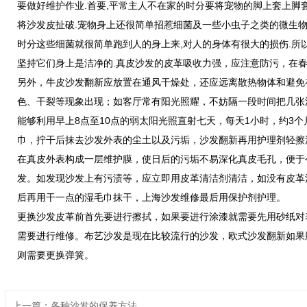
要做好维护作业.首要,平常主人不在家的时分要将宠物的脚上套上脚
将沙发皮扯破.宠物身上还很简单招惹细菌及一些小虫子之类的微生物
时分这些细菌就很简单跑到人的身上来,对人的身体有很大的损伤.所
坚持它们身上是洁净的.真皮沙发的皮革吸收力强，应注意防污，在
另外，牛皮沙发翻新应放置在通风干燥处，还应远离散热物体和避免
色、干裂等现象出现；如客厅常有阳光照耀，不妨隔一段时间把几张
能够利用早上8点至10点的弱太阳光照直射七天，每天1小时，约3
巾，拧干后抹去沙发外表的尘土以及污垢，沙发翻新再用护理剂轻擦
在真皮外表构成一层维护膜，使日后的污垢不易深化真皮毛孔，便于
发。如发现沙发上有污渍等，应立即用皮革清洁剂清洁，如没有皮革
后再用干一点的湿毛巾抹干，上海沙发维修最后用保护剂护理。
更换沙发皮革前首先要进行擦拭，如果要进行涂漆就需要先用砂纸对
需要进行维修。布艺沙发是现在比较流行的沙发，欧式沙发翻新如果
则需要更换弹簧。
上一篇：各种沙发的保养方法